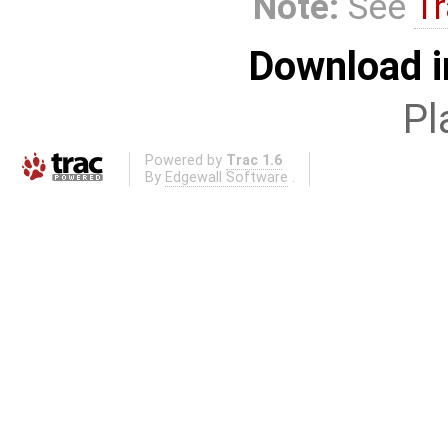
Note:
See
Tr
Download i
Pl
Powered by
Trac 1.6
By
Edgewall Software
.