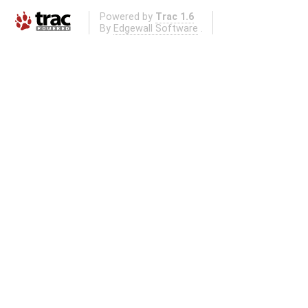
Powered by
Trac 1.6
By
Edgewall Software
.