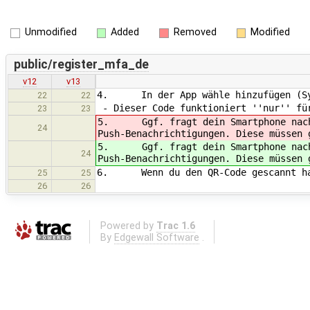
Unmodified
Added
Removed
Modified
public/register_mfa_de
v12
v13
4. In der App wähle hinzufügen (Symb
22
22
- Dieser Code funktioniert ''nur'' für
23
23
5. Ggf. fragt dein Smartphone nach z
24
Push-Benachrichtigungen. Diese müssen 
5. Ggf. fragt dein Smartphone nach z
24
Push-Benachrichtigungen. Diese müssen 
6. Wenn du den QR-Code gescannt has
25
25
26
26
Powered by
Trac 1.6
By
Edgewall Software
.